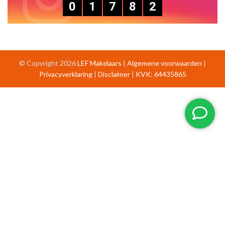
0
1
7
8
2
© Copyright 2026
LEF Makelaars
|
Algemene voorwaarden
|
Privacyverklaring
|
Disclaimer
|
KVK: 64435865