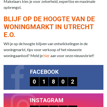
Makelaars kies je voor zekerheid, expertise en maximale
opbrengst.
BLIJF OP DE HOOGTE VAN DE
WONINGMARKT IN UTRECHT
E.O.
Wil je op de hoogte blijven van ontwikkelingen in de
woningmarkt, tips voor verkoop of het nieuwste
woningaanbod? Meld je
hier
aan voor onze nieuwsbrief!
FACEBOOK
0
1
8
0
2
INSTAGRAM