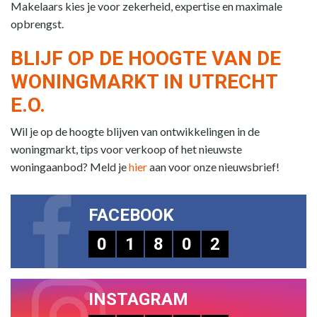
Makelaars kies je voor zekerheid, expertise en maximale
opbrengst.
BLIJF OP DE HOOGTE VAN DE
WONINGMARKT IN UTRECHT
E.O.
Wil je op de hoogte blijven van ontwikkelingen in de
woningmarkt, tips voor verkoop of het nieuwste
woningaanbod? Meld je
hier
aan voor onze nieuwsbrief!
FACEBOOK
0
1
8
0
2
INSTAGRAM