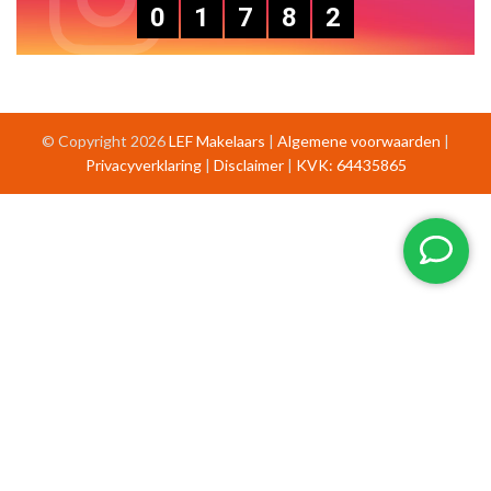
0
1
7
8
2
© Copyright 2026
LEF Makelaars
|
Algemene voorwaarden
|
Privacyverklaring
|
Disclaimer
|
KVK: 64435865