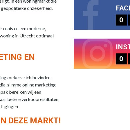
 ligt. In een woningmarkt die
FAC
 geopolitieke onzekerheid,
0
skennis en een moderne,
 woning in Utrecht optimaal
INS
ETING EN
0
ningzoekers zich bevinden:
edia, slimme online marketing
npak bereiken wij een
aar betere verkoopresultaten,
tijgingen.
IN DEZE MARKT!