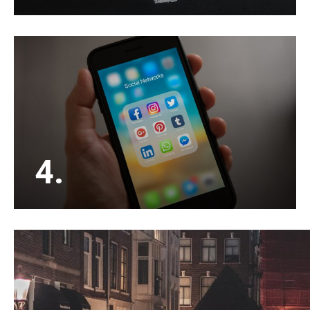
Een huis verkopen doen de meesten maar een
paar keer in hun leven. Kies voor een ervaren en
enthousiaste NVM verkoopmakelaar.
4.
Buiten het adverteren op Funda en ons eigen
zoekersbestand, adverteren wij jouw woning
ook op social media waardoor het bereik veel