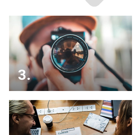
3.
Het is slim om ons eerst jouw woning op waarde
te laten schatten, waarna wij zorgen voor
professionele beeldmateriaal om de verkoop te