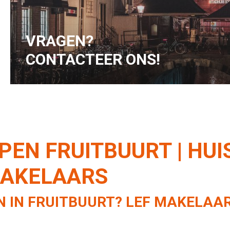
hoger wordt.
VRAGEN?
CONTACTEER ONS!
PEN FRUITBUURT | HU
MAKELAARS
N IN FRUITBUURT? LEF MAKELAA