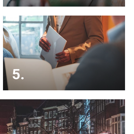
Met inmiddels 20 jaar ervaring in de makelaardij
kennen wij de lokale markt als geen ander.
5.
Onze makelaars doen alle bezichtigingen en
houden je op de hoogte. De onderhandelingen en
de koopakte zijn eveneens een onderdeel van