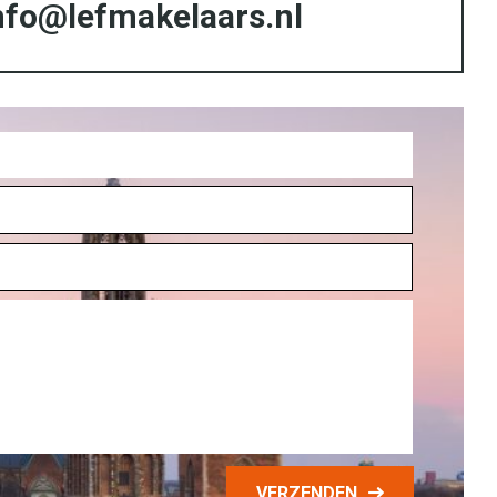
nfo@lefmakelaars.nl
VERZENDEN