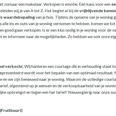
niet zomaar een makelaar. Verkopen is emotie. Eén kans voor een
ee
leiden wij je van A tot Z. Het begint al bij de
vrijblijvende kenn
is waardebepaling
van je huis. Tijdens de opname van je woning ge
 alle ins en outs van je woning vernomen te hebben, komen we tot 
en goed gaan verkopen. Is er een klus nodig in je woning voor de ver
t en informeer naar de mogelijkheden. Zo hebben we ook onze eige
nel verkocht
. Wij hanteren een courtage die in verhouding staat t
g gepresenteerd wordt voor het bepalen van een optimaal resultaat
e en we zijn benieuwd naar je woning. Waarom de volledige courtag
arief, afgestemd op je wensen en de verkoopbaarheid van je woning
ijke opbrengst en tegen een fair tarief! Nieuwsgierig naar onze 
(Fruitbuurt)