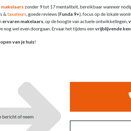
 makelaars
zonder 9 tot 17 mentaliteit, bereikbaar wanneer nodig
rs &
taxateurs
, goede reviews (
Funda 9+
), focus op de lokale won
en
ervaren makelaars
, op de hoogte van actuele ontwikkelingen,
v
 nog wel even doorgaan. Ervaar het tijdens een
vrijblijvende ke
open van je huis
!
n bericht of neem