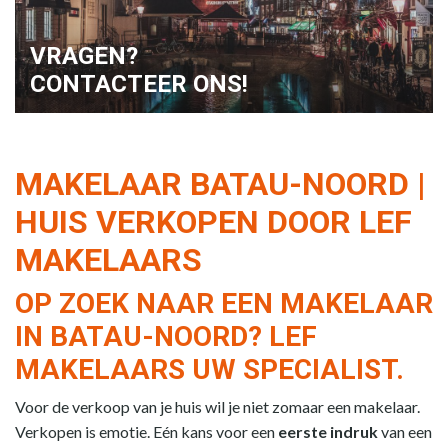
VRAGEN?
CONTACTEER ONS!
MAKELAAR BATAU-NOORD |
HUIS VERKOPEN DOOR LEF
MAKELAARS
OP ZOEK NAAR EEN MAKELAAR
IN BATAU-NOORD? LEF
MAKELAARS UW SPECIALIST.
Voor de verkoop van je huis wil je niet zomaar een makelaar.
Verkopen is emotie. Eén kans voor een
eerste indruk
van een