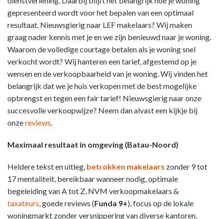
dienstverlening. Daarbij blijft het belangrijk hoe je woning
gepresenteerd wordt voor het bepalen van een optimaal
resultaat. Nieuwsgierig naar LEF makelaars? Wij maken
graag nader kennis met je en we zijn benieuwd naar je woning.
Waarom de volledige courtage betalen als je woning snel
verkocht wordt? Wij hanteren een tarief, afgestemd op je
wensen en de verkoopbaarheid van je woning. Wij vinden het
belangrijk dat we je huis verkopen met de best mogelijke
opbrengst en tegen een fair tarief! Nieuwsgierig naar onze
succesvolle verkoopwijze? Neem dan alvast een kijkje bij
onze
reviews
.
Maximaal resultaat in omgeving (Batau-Noord)
Heldere tekst en uitleg,
betrokken makelaars
zonder 9 tot
17 mentaliteit, bereikbaar wanneer nodig, optimale
begeleiding van A tot Z, NVM verkoopmakelaars &
taxateurs
, goede reviews (
Funda 9+
), focus op de lokale
woningmarkt zonder versnippering van diverse kantoren,