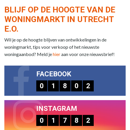
BLIJF OP DE HOOGTE VAN DE
WONINGMARKT IN UTRECHT
E.O.
Wil je op de hoogte blijven van ontwikkelingen in de
woningmarkt, tips voor verkoop of het nieuwste
woningaanbod? Meld je
hier
aan voor onze nieuwsbrief!
FACEBOOK
0
1
8
0
2
INSTAGRAM
0
1
7
8
2