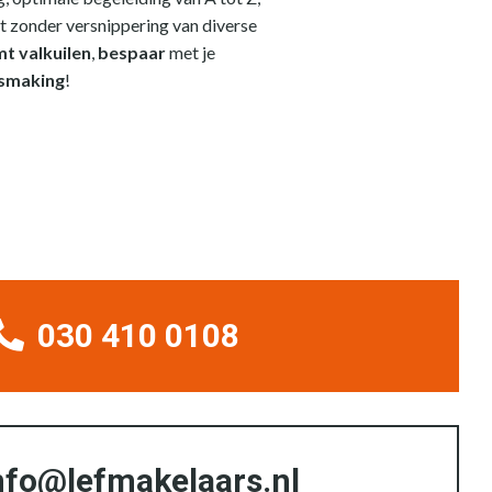
t zonder versnippering van diverse
t valkuilen
,
bespaar
met je
ismaking
!
030 410 0108
nfo@lefmakelaars.nl