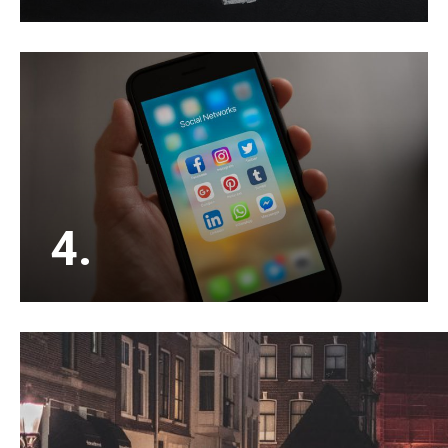
Een huis verkopen doen de meesten maar een
paar keer in hun leven. Kies voor een ervaren en
enthousiaste NVM verkoopmakelaar.
4.
Buiten het adverteren op Funda en ons eigen
zoekersbestand, adverteren wij jouw woning
ook op social media waardoor het bereik veel