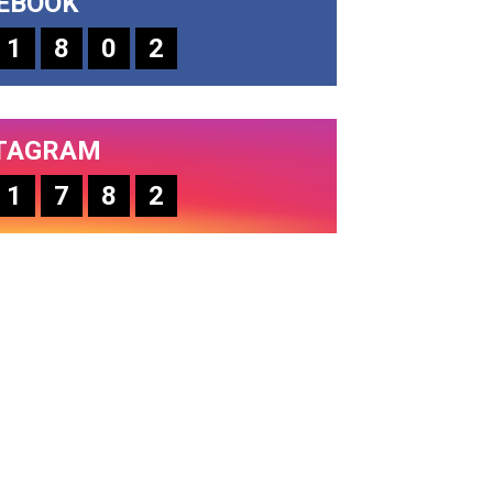
EBOOK
1
8
0
2
TAGRAM
1
7
8
2