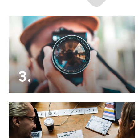
3.
Het is slim om ons eerst jouw woning op waarde
te laten schatten, waarna wij zorgen voor
professionele beeldmateriaal om de verkoop te