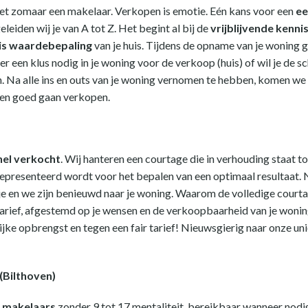
niet zomaar een makelaar. Verkopen is emotie. Eén kans voor een
ee
leiden wij je van A tot Z. Het begint al bij de
vrijblijvende kenn
is waardebepaling
van je huis. Tijdens de opname van je woning ge
er een klus nodig in je woning voor de verkoop (huis) of wil je de 
. Na alle ins en outs van je woning vernomen te hebben, komen we 
l en goed gaan verkopen.
nel verkocht
. Wij hanteren een courtage die in verhouding staat t
g gepresenteerd wordt voor het bepalen van een optimaal resultaat
e en we zijn benieuwd naar je woning. Waarom de volledige courtag
arief, afgestemd op je wensen en de verkoopbaarheid van je woning
ijke opbrengst en tegen een fair tarief! Nieuwsgierig naar onze 
(Bilthoven)
 makelaars
zonder 9 tot 17 mentaliteit, bereikbaar wanneer nodig