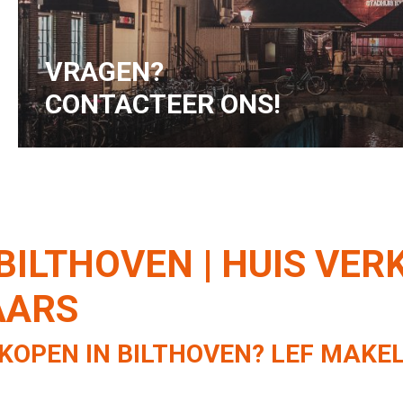
hoger wordt.
VRAGEN?
CONTACTEER ONS!
ILTHOVEN | HUIS VE
AARS
RKOPEN IN BILTHOVEN? LEF MAK