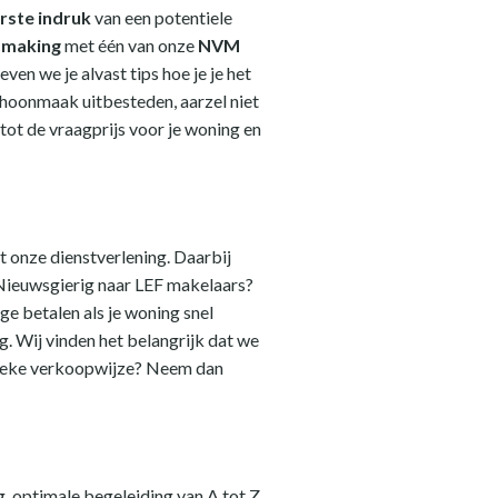
rste indruk
van een potentiele
ismaking
met één van onze
NVM
ven we je alvast tips hoe je je het
schoonmaak uitbesteden, aarzel niet
tot de vraagprijs voor je woning en
ot onze dienstverlening. Daarbij
. Nieuwsgierig naar LEF makelaars?
e betalen als je woning snel
. Wij vinden het belangrijk dat we
unieke verkoopwijze? Neem dan
, optimale begeleiding van A tot Z,