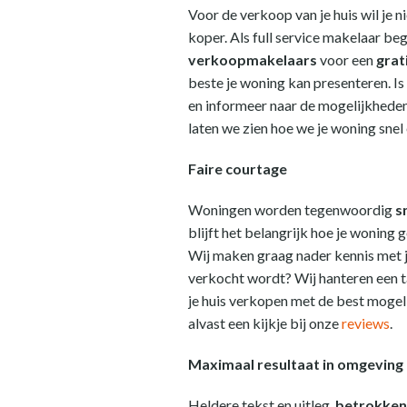
Voor de verkoop van je huis wil je 
koper. Als full service makelaar bege
verkoopmakelaars
voor een
grat
beste je woning kan presenteren. Is 
en informeer naar de mogelijkheden
laten we zien hoe we je woning sne
Faire courtage
Woningen worden tegenwoordig
s
blijft het belangrijk hoe je wonin
Wij maken graag nader kennis met j
verkocht wordt? Wij hanteren een t
je huis verkopen met de best mogel
alvast een kijkje bij onze
reviews
.
Maximaal resultaat in omgeving 
Heldere tekst en uitleg,
betrokken