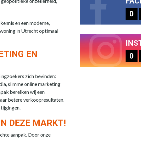
FAC
 geopolitieke onzekerheid,
0
skennis en een moderne,
 woning in Utrecht optimaal
INS
ETING EN
0
ningzoekers zich bevinden:
edia, slimme online marketing
npak bereiken wij een
aar betere verkoopresultaten,
tijgingen.
IN DEZE MARKT!
chte aanpak. Door onze