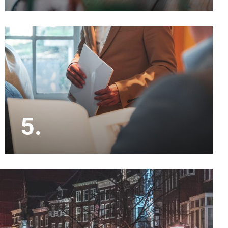
Met inmiddels 20 jaar ervaring in de makelaardij
kennen wij de lokale markt in Utrecht e.o. als
geen ander.
5.
Onze makelaars doen alle bezichtigingen en
houden je op de hoogte. De onderhandelingen en
de koopakte zijn eveneens een onderdeel van