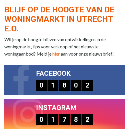
BLIJF OP DE HOOGTE VAN DE
WONINGMARKT IN UTRECHT
E.O.
Wil je op de hoogte blijven van ontwikkelingen in de
woningmarkt, tips voor verkoop of het nieuwste
woningaanbod? Meld je
hier
aan voor onze nieuwsbrief!
FACEBOOK
0
1
8
0
2
INSTAGRAM
0
1
7
8
2