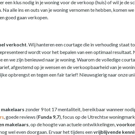
er een klus nodig in je woning voor de verkoop (huis) of wil je de 
. Na alle ins en outs van je woning vernomen te hebben, komen we 
l en goed gaan verkopen.
nel verkocht
. Wij hanteren een courtage die in verhouding staat t
g gepresenteerd wordt voor het bepalen van een optimaal resultaat
e en we zijn benieuwd naar je woning. Waarom de volledige courtag
arief, afgestemd op je wensen en de verkoopbaarheid van je woning
ijke opbrengst en tegen een fair tarief! Nieuwsgierig naar onze 
 makelaars
zonder 9 tot 17 mentaliteit, bereikbaar wanneer nodig
rs
, goede reviews (
Funda 9,7
), focus op de Utrechtse woningmark
en makelaars
, op de hoogte van actuele ontwikkelingen,
voorkom
og wel even doorgaan. Ervaar het tijdens een
vrijblijvende kenn