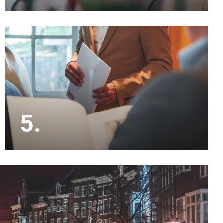
Met inmiddels 20 jaar ervaring in de makelaardij
kennen wij de lokale markt in Utrecht e.o. als
geen ander.
5.
Onze makelaars doen alle bezichtigingen en
houden je op de hoogte. De onderhandelingen en
de koopakte zijn eveneens een onderdeel van