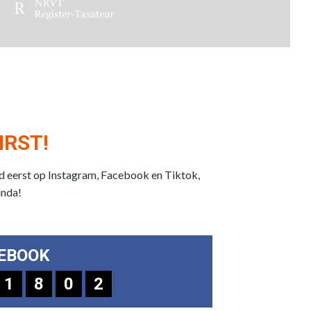
IRST!
jd eerst op Instagram, Facebook en Tiktok,
unda!
EBOOK
1
8
0
2