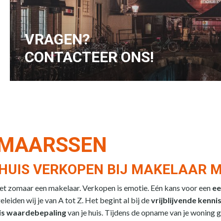
hoger wordt.
VRAGEN?
CONTACTEER ONS!
 MAARSSEN
E HUIS VERKOPEN BIJ MAKELAAR
niet zomaar een makelaar. Verkopen is emotie. Eén kans voor een
ee
leiden wij je van A tot Z. Het begint al bij de
vrijblijvende kenn
is waardebepaling
van je huis. Tijdens de opname van je woning ge