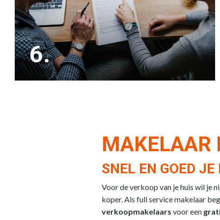
ondersteunen.
6.
MAKELAAR
Tenslotte regelen wij alles met de notaris, dit
allemaal voor een faire courtage.
SNEL EN GOED J
Voor de verkoop van je huis wil je 
koper. Als full service makelaar bege
verkoopmakelaars
voor een
grat