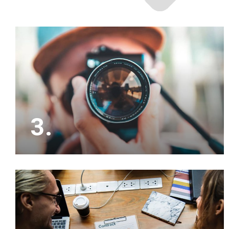
3.
Het is slim om ons eerst jouw woning op waarde
te laten schatten, waarna wij zorgen voor
professionele beeldmateriaal om de verkoop te