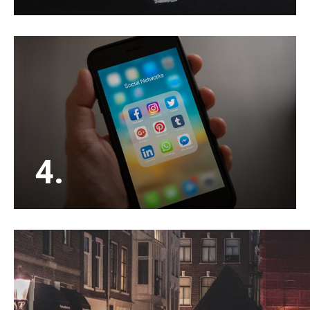
Een huis verkopen doen de meesten maar een
paar keer in hun leven. Kies voor een ervaren en
enthousiaste NVM verkoopmakelaar.
4.
Buiten het adverteren op Funda en ons eigen
zoekersbestand, adverteren wij jouw woning
ook op social media waardoor het bereik veel