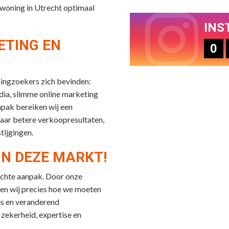
 woning in Utrecht optimaal
INS
ETING EN
0
ningzoekers zich bevinden:
edia, slimme online marketing
npak bereiken wij een
aar betere verkoopresultaten,
tijgingen.
IN DEZE MARKT!
chte aanpak. Door onze
ten wij precies hoe we moeten
es en veranderend
zekerheid, expertise en