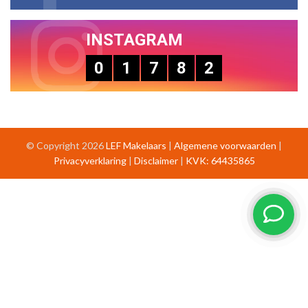
INSTAGRAM
0
1
7
8
2
© Copyright 2026
LEF Makelaars
|
Algemene voorwaarden
|
Privacyverklaring
|
Disclaimer
|
KVK: 64435865