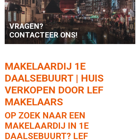
VRAGEN?
CONTACTEER ONS!
MAKELAARDIJ 1E
DAALSEBUURT | HUIS
VERKOPEN DOOR LEF
MAKELAARS
OP ZOEK NAAR EEN
MAKELAARDIJ IN 1E
DAALSEBUURT? LEF