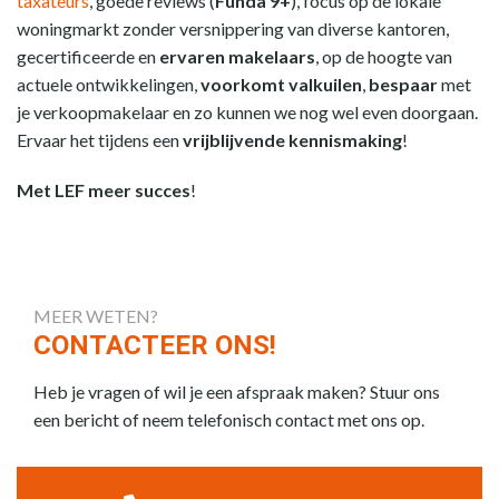
taxateurs
, goede reviews (
Funda 9+
), focus op de lokale
woningmarkt zonder versnippering van diverse kantoren,
gecertificeerde en
ervaren makelaars
, op de hoogte van
actuele ontwikkelingen,
voorkomt valkuilen
,
bespaar
met
je verkoopmakelaar en zo kunnen we nog wel even doorgaan.
Ervaar het tijdens een
vrijblijvende kennismaking
!
Met LEF meer succes
!
MEER WETEN?
CONTACTEER ONS!
Heb je vragen of wil je een afspraak maken? Stuur ons
een bericht of neem telefonisch contact met ons op.