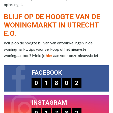
opbrengst.
BLIJF OP DE HOOGTE VAN DE
WONINGMARKT IN UTRECHT
E.O.
Wil je op de hoogte blijven van ontwikkelingen in de
woningmarkt, tips voor verkoop of het nieuwste
woningaanbod? Meld je
hier
aan voor onze nieuwsbrief!
FACEBOOK
0
1
8
0
2
INSTAGRAM