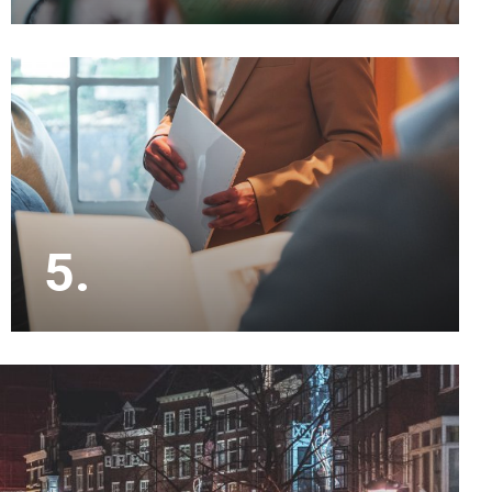
Met inmiddels 20 jaar ervaring in de makelaardij
kennen wij de lokale markt als geen ander.
5.
Onze makelaars doen alle bezichtigingen en
houden je op de hoogte. De onderhandelingen en
de koopakte zijn eveneens een onderdeel van