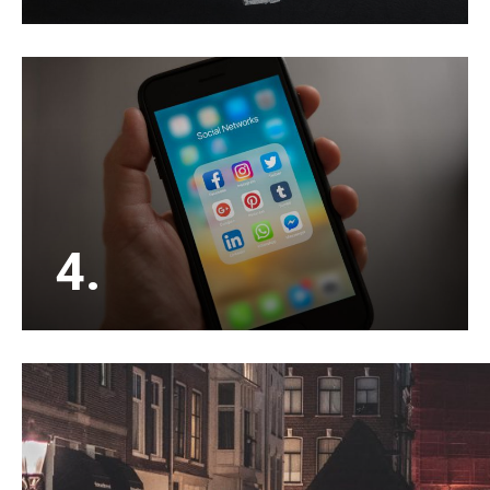
Een villa verkopen doen de meesten maar een
paar keer in hun leven. Kies voor een ervaren en
enthousiaste NVM verkoopmakelaar.
4.
Buiten het adverteren op Funda en ons eigen
zoekersbestand, adverteren wij jouw woning
ook op social media waardoor het bereik veel