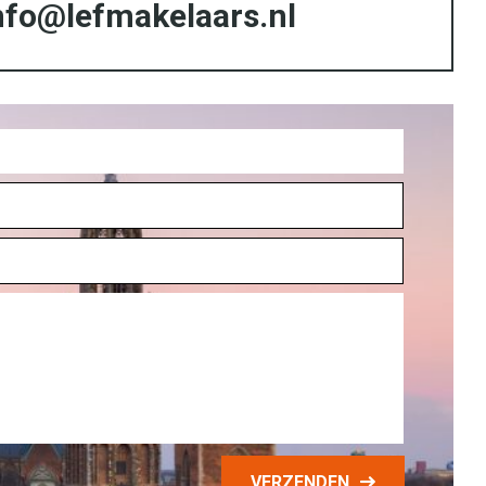
nfo@lefmakelaars.nl
VERZENDEN