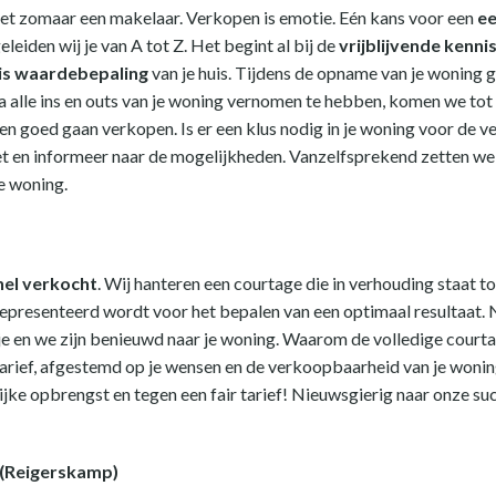
 niet zomaar een makelaar. Verkopen is emotie. Eén kans voor een
ee
leiden wij je van A tot Z. Het begint al bij de
vrijblijvende kenn
is waardebepaling
van je huis. Tijdens de opname van je woning ge
 alle ins en outs van je woning vernomen te hebben, komen we tot 
en goed gaan verkopen. Is er een klus nodig in je woning voor de ver
t en informeer naar de mogelijkheden. Vanzelfsprekend zetten we o
e woning.
nel verkocht
. Wij hanteren een courtage die in verhouding staat t
g gepresenteerd wordt voor het bepalen van een optimaal resultaat
e en we zijn benieuwd naar je woning. Waarom de volledige courtag
arief, afgestemd op je wensen en de verkoopbaarheid van je woning
ijke opbrengst en tegen een fair tarief! Nieuwsgierig naar onze 
 (Reigerskamp)