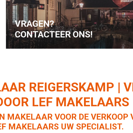
hoger wordt.
VRAGEN?
CONTACTEER ONS!
AR REIGERSKAMP | V
DOOR LEF MAKELAARS
N MAKELAAR VOOR DE VERKOOP V
F MAKELAARS UW SPECIALIST.