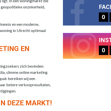
 ligt. In een woningmarkt die
FAC
 geopolitieke onzekerheid,
0
skennis en een moderne,
 woning in Utrecht optimaal
INS
ETING EN
0
ningzoekers zich bevinden:
edia, slimme online marketing
npak bereiken wij een
aar betere verkoopresultaten,
tijgingen.
IN DEZE MARKT!