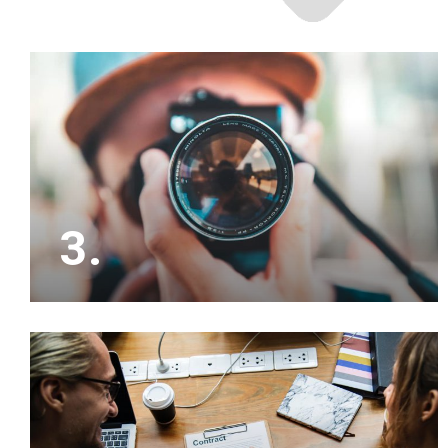
3.
Het is slim om ons eerst jouw woning op waarde
te laten schatten, waarna wij zorgen voor
professionele beeldmateriaal om de verkoop te