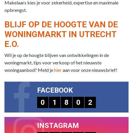
Makelaars kies je voor zekerheid, expertise en maximale
opbrengst.
BLIJF OP DE HOOGTE VAN DE
WONINGMARKT IN UTRECHT
E.O.
Wil je op de hoogte blijven van ontwikkelingen in de
woningmarkt, tips voor verkoop of het nieuwste
woningaanbod? Meld je
hier
aan voor onze nieuwsbrief!
FACEBOOK
0
1
8
0
2
INSTAGRAM