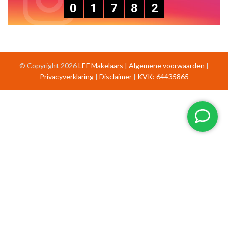
0
1
7
8
2
© Copyright 2026
LEF Makelaars
|
Algemene voorwaarden
|
Privacyverklaring
|
Disclaimer
|
KVK: 64435865