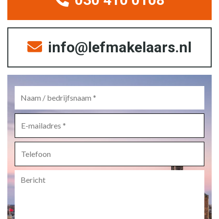
info@lefmakelaars.nl
Naam
/
bedrijfsnaam
*
E-
mailadres
*
Telefoon
Bericht