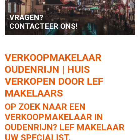
VRAGEN?
CONTACTEER ONS!
VERKOOPMAKELAAR
OUDENRIJN | HUIS
VERKOPEN DOOR LEF
MAKELAARS
OP ZOEK NAAR EEN
VERKOOPMAKELAAR IN
OUDENRIJN? LEF MAKELAAR
UW SPECIALIST.